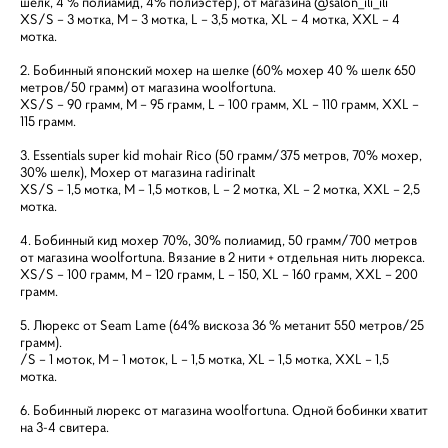
шелк, 4 % полиамид, 4% полиэстер), от магазина @salon_ili_ili
XS/S – 3 мотка, М – 3 мотка, L – 3,5 мотка, XL – 4 мотка, XХL – 4
мотка.
2. Бобинный японский мохер на шелке (60% мохер 40 % шелк 650
метров/50 грамм) от магазина woolfortuna.
XS/S – 90 грамм, М – 95 грамм, L – 100 грамм, XL – 110 грамм, XХL –
115 грамм.
3. Essentials super kid mohair Rico (50 грамм/375 метров, 70% мохер,
30% шелк), Мохер от магазина radirinalt
XS/S – 1,5 мотка, М – 1,5 мотков, L – 2 мотка, XL – 2 мотка, XХL – 2,5
мотка.
4. Бобинный кид мохер 70%, 30% полиамид, 50 грамм/700 метров
от магазина woolfortuna. Вязание в 2 нити + отдельная нить люрекса.
XS/S – 100 грамм, М – 120 грамм, L – 150, XL – 160 грамм, XХL – 200
грамм.
5. Люрекс от Seam Lame (64% вискоза 36 % метанит 550 метров/25
грамм).
/S – 1 моток, М – 1 моток, L – 1,5 мотка, XL – 1,5 мотка, XХL – 1,5
мотка.
6. Бобинный люрекс от магазина woolfortuna. Одной бобинки хватит
на 3-4 свитера.