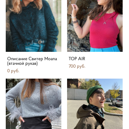
Описание Свитер Moana
TOP AIR
(втачной рукав)
700 pуб.
0 pуб.